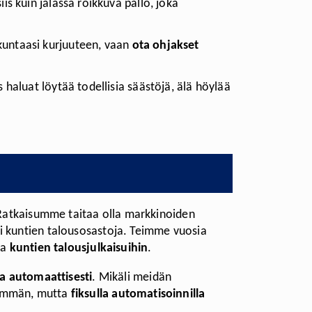
is kuin jalassa roikkuva pallo, joka
 kuntaasi kurjuuteen, vaan
ota ohjakset
 haluat löytää todellisia säästöjä, älä höylää
. Ratkaisumme taitaa olla markkinoiden
i kuntien talousosastoja. Teimme vuosia
ja
kuntien talousjulkaisuihin
.
a automaattisesti
. Mikäli meidän
enemmän, mutta
fiksulla automatisoinnilla