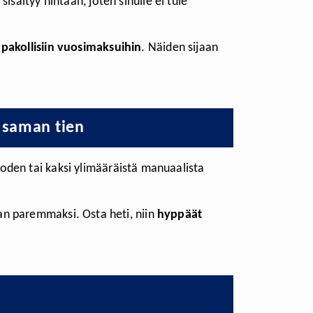
isältyy hintaan, joten sinulle ei tule
 pakollisiin vuosimaksuihin
. Näiden sijaan
a saman tien
uoden tai kaksi ylimääräistä manuaalista
an paremmaksi. Osta heti, niin
hyppäät