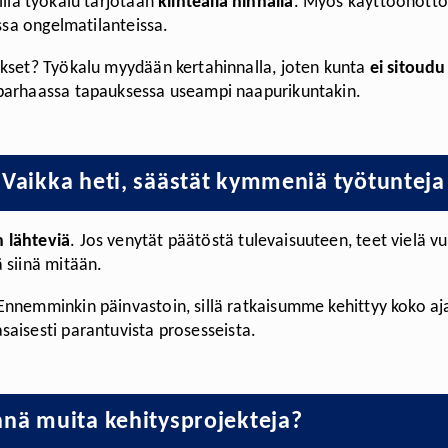
sillä työkalu tarjotaan
kiinteällä hinnalla
. Myös käyttöönotto s
issa ongelmatilanteissa.
ukset? Työkalu myydään kertahinnalla, joten kunta
ei sitoudu
 parhaassa tapauksessa useampi naapurikuntakin.
– Vaikka heti, säästät kymmeniä työtuntej
 lähteviä
. Jos venytät päätöstä tulevaisuuteen, teet vielä v
 siinä mitään.
Ennemminkin päinvastoin, sillä ratkaisumme kehittyy koko aj
aisesti parantuvista prosesseista.
ynnä muita kehitysprojekteja?