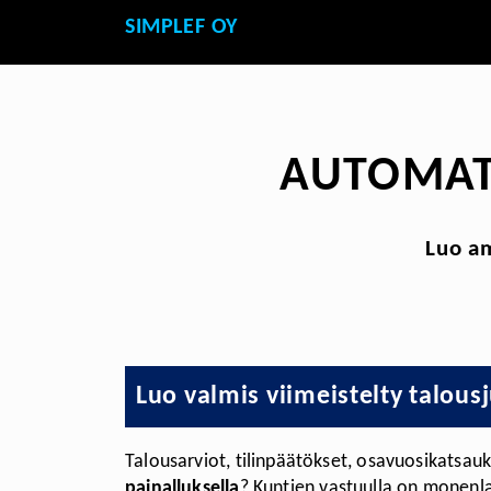
SIMPLEF OY
AUTOMATI
Luo am
Luo valmis viimeistelty talous
Talousarviot, tilinpäätökset, osavuosikatsau
painalluksella
? Kuntien vastuulla on monenlai