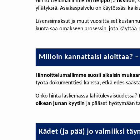
Hinnoittelumallimme on
helppo
ja
riskitön
, 
yllätyksiä. Asiakaspalvelu on käytössäsi kaik
Lisenssimaksut ja muut vuosittaiset kustann
kunta saa omakseen prosessin, jota käyttää
Milloin kannattaisi aloittaa? 
Hinnoittelumallimme suosii aikaisin mukaan
työtä dokumenttiesi kanssa, etkä edes säästä
Onko hinta laskemassa lähitulevaisuudessa? 
oikean junan kyytiin
ja pääset hyötymään tas
Kädet (ja pää) jo valmiiksi tä