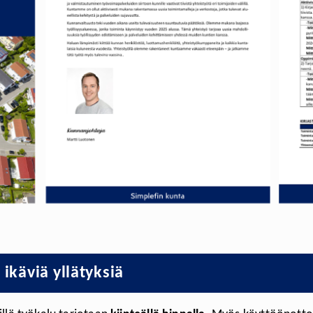
 ikäviä yllätyksiä