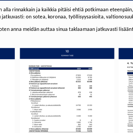
la rinnakkain ja kaikkia pitäisi ehtiä potkimaan eteenpäin,
jatkuvasti: on sotea, koronaa, työllisyysasioita, valtionosuu
joten anna meidän auttaa sinua taklaamaan jatkuvasti lisäänty