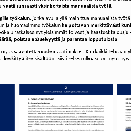
kä
vaatii runsaasti yksinkertaista manuaalista työtä
.
ille työkalun
, jonka avulla yllä mainittua manuaalista työ
lun ja huomasimme työkalun
helpottavan merkittävästi kunt
työkalu ratkaisee nyt yleisimmät toiveet ja haasteet talousj
rää, poistaa epäselvyyttä ja parantaa lopputulosta
.
in myös
saavutettavuuden
vaatimukset. Kun kaikki tehdään yh
oi
keskittyä itse sisältöön
. Siisti selkeä ulkoasu on myös hyv