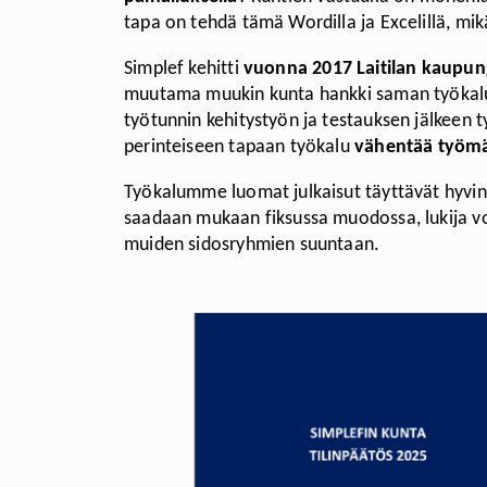
tapa on tehdä tämä Wordilla ja Excelillä, mi
Simplef kehitti
vuonna 2017 Laitilan kaupung
muutama muukin kunta hankki saman työka
työtunnin kehitystyön ja testauksen jälkeen 
perinteiseen tapaan työkalu
vähentää työmää
Työkalumme luomat julkaisut täyttävät hyv
saadaan mukaan fiksussa muodossa, lukija v
muiden sidosryhmien suuntaan.