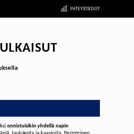
YHTEYSTIEDOT
JULKAISUT
uksella
iksi
onnistuisikin yhdellä napin
ejä, taulukoita ja kaavioita. Perinteinen