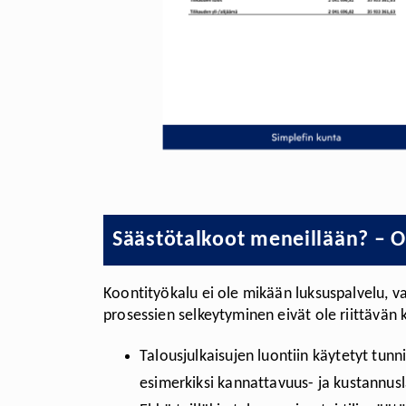
Säästötalkoot meneillään? – O
Koontityökalu ei ole mikään luksuspalvelu, 
prosessien selkeytyminen eivät ole riittävän 
Talousjulkaisujen luontiin käytetyt tunn
esimerkiksi kannattavuus- ja kustannus