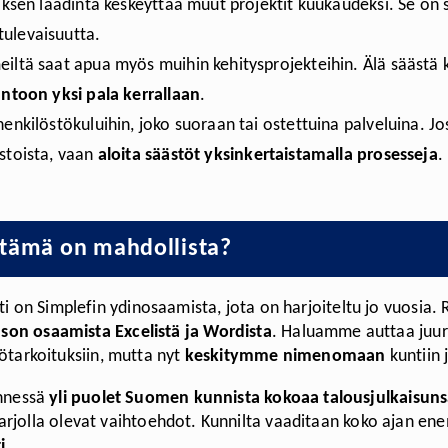
töksen laadinta keskeyttää muut projektit kuukaudeksi. Se on si
tulevaisuutta.
eiltä saat apua myös muihin kehitysprojekteihin. Älä säästä
untoon yksi pala kerrallaan
.
henkilöstökuluihin, joko suoraan tai ostettuina palveluina. Jos
ostoista, vaan
aloita säästöt yksinkertaistamalla prosesseja
.
n tämä on mahdollista?
sti on Simplefin ydinosaamista, jota on harjoiteltu jo vuosia
son osaamista Excelistä ja Wordista
. Haluamme auttaa juur
ttötarkoituksiin, mutta nyt
keskitymme nimenomaan
kuntiin 
ennessä
yli puolet Suomen kunnista kokoaa talousjulkaisuns
arjolla olevat vaihtoehdot. Kunnilta vaaditaan koko ajan 
i
.