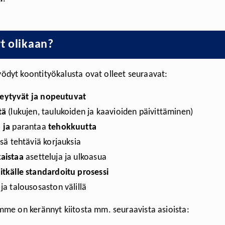
t olikaan?
dyt koontityökalusta ovat olleet seuraavat:
keytyvät ja nopeutuvat
tä
(lukujen, taulukoiden ja kaavioiden päivittäminen)
 ja
parantaa
tehokkuutta
ssä tehtäviä korjauksia
aistaa
asetteluja ja ulkoasua
itkälle standardoitu prosessi
ja talousosaston välillä
mme on kerännyt kiitosta mm. seuraavista asioista: