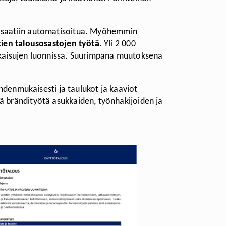
tä saatiin automatisoitua. Myöhemmin
ien talousosastojen työtä
. Yli 2 000
ulkaisujen luonnissa. Suurimpana muutoksena
denmukaisesti ja taulukot ja kaaviot
ää brändityötä asukkaiden, työnhakijoiden ja