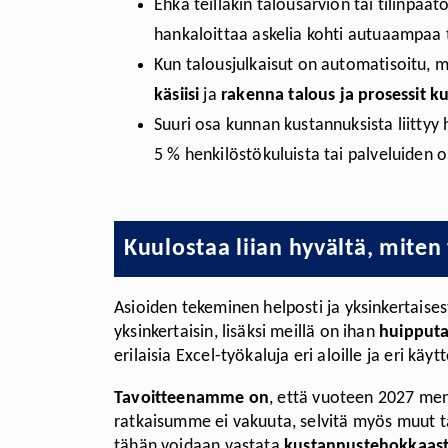
Ehkä teilläkin talousarvion tai tilinpää
hankaloittaa askelia kohti autuaampaa 
Kun talousjulkaisut on automatisoitu, m
käsiisi
ja
rakenna talous ja prosessit k
Suuri osa kunnan kustannuksista liittyy 
5 % henkilöstökuluista tai palveluiden 
Kuulostaa liian hyvältä, mite
Asioiden tekeminen helposti ja yksinkertaise
yksinkertaisin, lisäksi meillä on ihan
huipputa
erilaisia Excel-työkaluja eri aloille ja eri käy
Tavoitteenamme on
, että vuoteen 2027 m
ratkaisumme ei vakuuta, selvitä myös muut t
tähän voidaan vastata
kustannustehokkaast