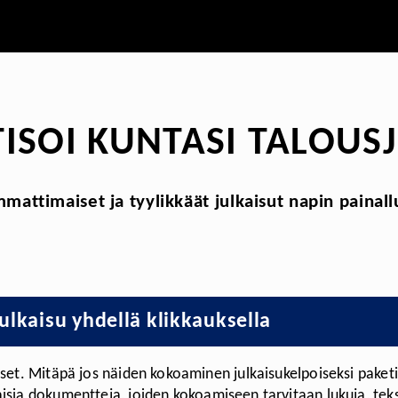
SOI KUNTASI TALOUS
mattimaiset ja tyylikkäät julkaisut napin painall
julkaisu yhdellä klikkauksella
kset. Mitäpä jos näiden kokoaminen julkaisukelpoiseksi paket
sia dokumentteja, joiden kokoamiseen tarvitaan lukuja, tekst