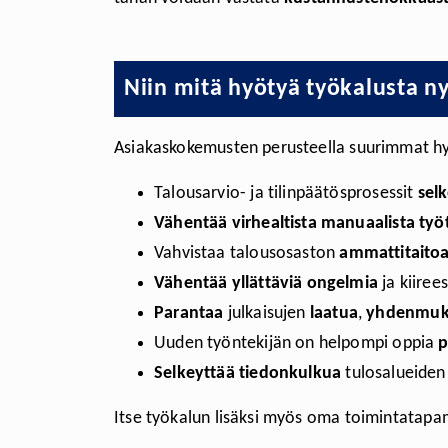
Niin mitä hyötyä työkalusta ny
Asiakaskokemusten perusteella suurimmat hyö
Talousarvio- ja tilinpäätösprosessit
sel
Vähentää virhealtista manuaalista työ
Vahvistaa talousosaston
ammattitaitoa
Vähentää yllättäviä ongelmia
ja kiiree
Parantaa
julkaisujen
laatua
,
yhdenmuk
Uuden työntekijän on helpompi oppia
p
Selkeyttää tiedonkulkua
tulosalueiden 
Itse työkalun lisäksi myös oma toimintatapa