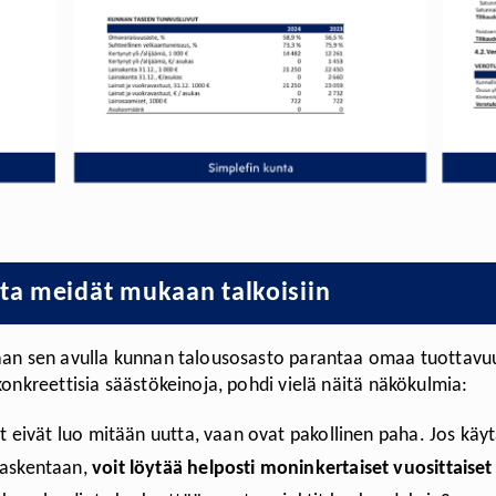
ta meidät mukaan talkoisiin
vaan sen avulla kunnan talousosasto parantaa omaa tuottavu
konkreettisia säästökeinoja, pohdi vielä näitä näkökulmia:
it eivät luo mitään uutta, vaan ovat pakollinen paha. Jos käy
laskentaan,
voit löytää helposti moninkertaiset vuosittaiset